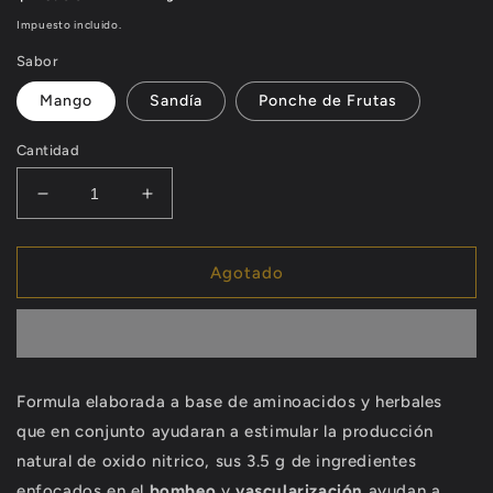
habitual
Impuesto incluido.
Sabor
Mango
Sandía
Ponche de Frutas
Cantidad
Reducir
Aumentar
cantidad
cantidad
para
para
BP
BP
Agotado
Burst
Burst
1
1
srv
srv
Formula elaborada a base de aminoacidos y herbales
que en conjunto ayudaran a estimular la producción
natural de oxido nitrico, sus 3.5 g de ingredientes
enfocados en el
bombeo
y
vascularización
ayudan a